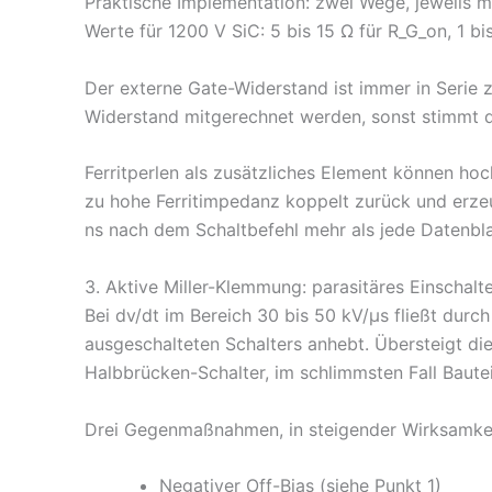
Praktische Implementation: zwei Wege, jeweils mi
Werte für 1200 V SiC: 5 bis 15 Ω für R_G_on, 1 b
Der externe Gate-Widerstand ist immer in Serie z
Widerstand mitgerechnet werden, sonst stimmt d
Ferritperlen als zusätzliches Element können ho
zu hohe Ferritimpedanz koppelt zurück und erze
ns nach dem Schaltbefehl mehr als jede Datenbl
3. Aktive Miller-Klemmung: parasitäres Einschalt
Bei dv/dt im Bereich 30 bis 50 kV/µs fließt dur
ausgeschalteten Schalters anhebt. Übersteigt die
Halbbrücken-Schalter, im schlimmsten Fall Bautei
Drei Gegenmaßnahmen, in steigender Wirksamkei
Negativer Off-Bias (siehe Punkt 1)