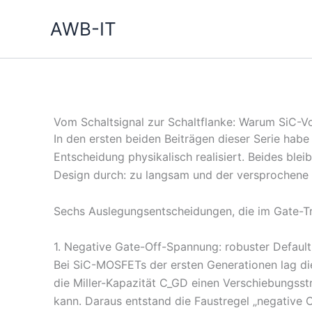
Zum
AWB-IT
Inhalt
springen
Vom Schaltsignal zur Schaltflanke: Warum SiC-V
In den ersten beiden Beiträgen dieser Serie habe
Entscheidung physikalisch realisiert. Beides blei
Design durch: zu langsam und der versprochene S
Sechs Auslegungsentscheidungen, die im Gate-Tre
1. Negative Gate-Off-Spannung: robuster Defaul
Bei SiC-MOSFETs der ersten Generationen lag die
die Miller-Kapazität C_GD einen Verschiebungss
kann. Daraus entstand die Faustregel „negative