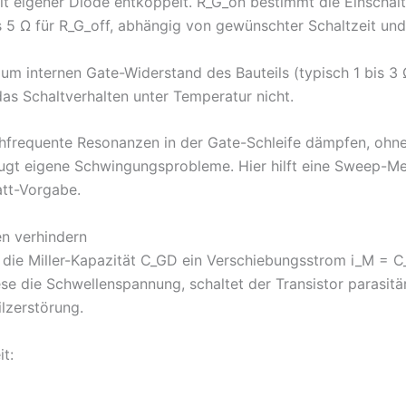
t eigener Diode entkoppelt. R_G_on bestimmt die Einschalt
is 5 Ω für R_G_off, abhängig von gewünschter Schaltzeit un
um internen Gate-Widerstand des Bauteils (typisch 1 bis 3 
as Schaltverhalten unter Temperatur nicht.
chfrequente Resonanzen in der Gate-Schleife dämpfen, ohne 
ugt eigene Schwingungsprobleme. Hier hilft eine Sweep-M
att-Vorgabe.
en verhindern
ch die Miller-Kapazität C_GD ein Verschiebungsstrom i_M = 
se die Schwellenspannung, schaltet der Transistor parasitä
lzerstörung.
t: