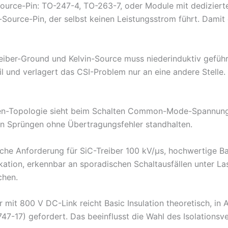
ource-Pin: TO-247-4, TO-263-7, oder Module mit dediziert
in-Source-Pin, der selbst keinen Leistungsstrom führt. Dami
ber-Ground und Kelvin-Source muss niederinduktiv geführt 
il und verlagert das CSI-Problem nur an eine andere Stelle.
en-Topologie sieht beim Schalten Common-Mode-Spannungs
sen Sprüngen ohne Übertragungsfehler standhalten.
e Anforderung für SiC-Treiber 100 kV/µs, hochwertige Ba
ation, erkennbar an sporadischen Schaltausfällen unter Last
chen.
er mit 800 V DC-Link reicht Basic Insulation theoretisch, 
47-17) gefordert. Das beeinflusst die Wahl des Isolationsv