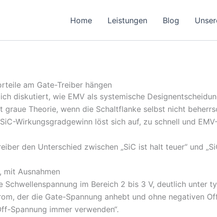
Home
Leistungen
Blog
Unser
orteile am Gate-Treiber hängen
 ich diskutiert, wie EMV als systemische Designentscheidun
bt graue Theorie, wenn die Schaltflanke selbst nicht beherr
iC-Wirkungsgradgewinn löst sich auf, zu schnell und EMV-B
iber den Unterschied zwischen „SiC ist halt teuer“ und „Si
t, mit Ausnahmen
 Schwellenspannung im Bereich 2 bis 3 V, deutlich unter t
trom, der die Gate-Spannung anhebt und ohne negativen Off
 Off-Spannung immer verwenden“.