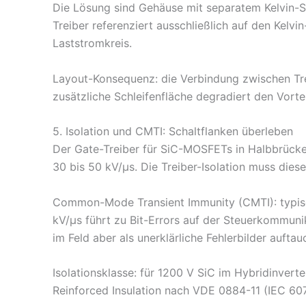
Die Lösung sind Gehäuse mit separatem Kelvin-S
Treiber referenziert ausschließlich auf den Kelv
Laststromkreis.
Layout-Konsequenz: die Verbindung zwischen Trei
zusätzliche Schleifenfläche degradiert den Vorte
5. Isolation und CMTI: Schaltflanken überleben
Der Gate-Treiber für SiC-MOSFETs in Halbbrück
30 bis 50 kV/µs. Die Treiber-Isolation muss die
Common-Mode Transient Immunity (CMTI): typisch
kV/µs führt zu Bit-Errors auf der Steuerkommunik
im Feld aber als unerklärliche Fehlerbilder auftau
Isolationsklasse: für 1200 V SiC im Hybridinvert
Reinforced Insulation nach VDE 0884-11 (IEC 607