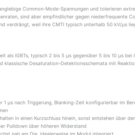
langlebige Common-Mode-Spannungen und tolerieren extreme
atenraten, sind aber empfindlicher gegen niederfrequent
 verdrängt, weil ihre CMTI typisch unterhalb 50 kV/µs lie
 als IGBTs, typisch 2 bis 5 µs gegenüber 5 bis 10 µs bei 
d klassische Desaturation-Detektionsschemata mit Reaktion
r 1 µs nach Triggerung, Blanking-Zeit konfigurierbar im Be
nnen
halten in einen Kurzschluss hinein, sonst entstehen über der
mer Pulldown über höheren Widerstand
hst nah am Die, idealerweise im Modul integriert