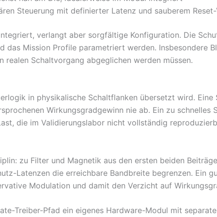
ären Steuerung mit definierter Latenz und sauberem Reset-
integriert, verlangt aber sorgfältige Konfiguration. Die Sch
d das Mission Profile parametriert werden. Insbesondere B
den realen Schaltvorgang abgeglichen werden müssen.
teuerlogik in physikalische Schaltflanken übersetzt wird. Ei
ersprochenen Wirkungsgradgewinn nie ab. Ein zu schnelles 
, die im Validierungslabor nicht vollständig reproduzierba
ziplin: zu Filter und Magnetik aus den ersten beiden Beiträg
utz-Latenzen die erreichbare Bandbreite begrenzen. Ein gu
ervative Modulation und damit den Verzicht auf Wirkungsgr
te-Treiber-Pfad ein eigenes Hardware-Modul mit separatem