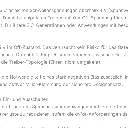
-SiC erreichen Schwellenspannungen oberhalb 4 V (Spannwei
s. Damit ist unipolares Treiben mit 0 V Off-Spannung für so
rt. Für ältere SiC-Generationen oder Anwendungen mit bes
5 V im Off-Zustand. Das verursacht kein Risiko für das Gate
nung. Datenblatt-Empfehlungen variieren zwischen Herstell
die Treiber-Topologie führen, nicht umgekehrt.
 die Notwendigkeit eines stark negativen Bias zusätzlich. 
nd aktiver Miller-Klemmung der sicherere Designansatz.
r Ein- und Ausschalten
um di/dt und das Spannungsüberschwingen am Reverse-Recov
ltverluste zu reduzieren, sofern die dv/dt-Anforderungen d